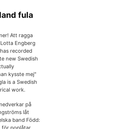
and fula
mer! Att ragga
h Lotta Engberg
a has recorded
rote new Swedish
tually
han kysste mej"
la is a Swedish
rical work.
medverkar på
ngströms låt
lska band Född:
 för poplåtar