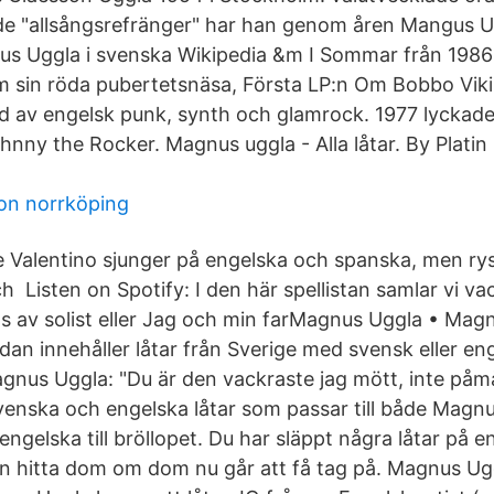
 "allsångsrefränger" har han genom åren Mangus Ug
us Uggla i svenska Wikipedia &m I Sommar från 1986
 sin röda pubertetsnäsa, Första LP:n Om Bobbo Vik
ad av engelsk punk, synth och glamrock. 1977 lycka
hnny the Rocker. Magnus uggla - Alla låtar. By Platin
on norrköping
e Valentino sjunger på engelska och spanska, men rysl
h Listen on Spotify: I den här spellistan samlar vi v
as av solist eller Jag och min farMagnus Uggla • Mag
idan innehåller låtar från Sverige med svensk eller enge
gnus Uggla: "Du är den vackraste jag mött, inte p
venska och engelska låtar som passar till både Magnu
engelska till bröllopet. Du har släppt några låtar på 
an hitta dom om dom nu går att få tag på. Magnus Ugg