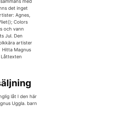
tillsammans med
nns det inget
tister: Agnes,
liet(); Colors
es och vann
ts Jul. Den
lkkära artister
är Hitta Magnus
 Låttexten
äljning
glig låt I den här
agnus Uggla. barn