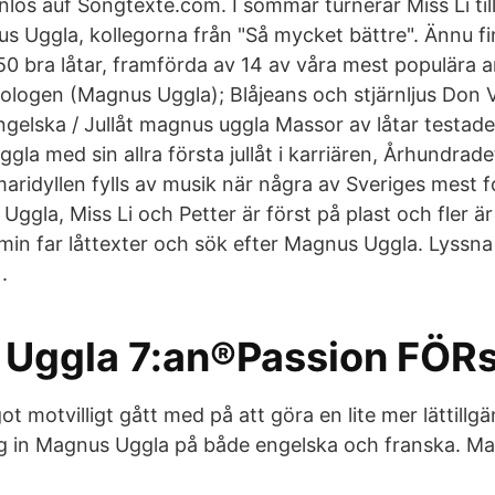
nlos auf Songtexte.com. I sommar turnerar Miss Li 
s Uggla, kollegorna från "Så mycket bättre". Ännu fi
0 bra låtar, framförda av 14 av våra mest populära ar
trologen (Magnus Uggla); Blåjeans och stjärnljus Don V
gelska / Jullåt magnus uggla Massor av låtar testad
la med sin allra första jullåt i karriären, Århundrade
ridyllen fylls av musik när några av Sveriges mest fo
Uggla, Miss Li och Petter är först på plast och fler 
min far låttexter och sök efter Magnus Uggla. Lyssna
.
Uggla 7:an®Passion FÖRs
 motvilligt gått med på att göra en lite mer lättillgän
g in Magnus Uggla på både engelska och franska. M