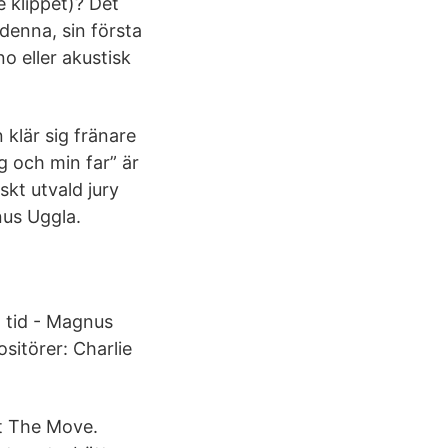
e klippet)? Det
denna, sin första
o eller akustisk
 klär sig fränare
g och min far” är
skt utvald jury
nus Uggla.
 tid - Magnus
sitörer: Charlie
t The Move.