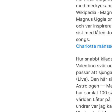
med medryckande
Wikipedia · Magn
Magnus Uggla om
och var inspirer
sist med låten Jo
songs.
Charlotte månss
Hur snabbt kilad
Valentino svär oc
passar att sjung
(Live). Den här s
Astrologen — Ma
har samlat 100 s
världen Låtar på 
undrar var jag k