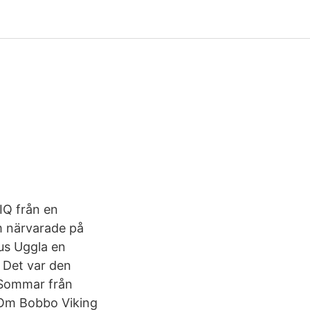
IQ från en
om närvarade på
us Uggla en
. Det var den
 Sommar från
 Om Bobbo Viking