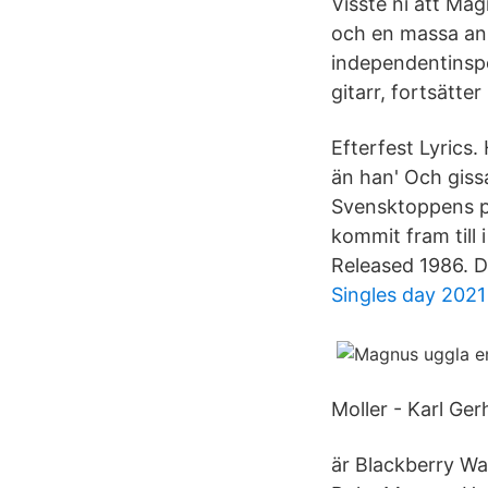
Visste ni att Mag
och en massa ann
independentinspe
gitarr, fortsätte
Efterfest Lyrics.
än han' Och giss
Svensktoppens pop
kommit fram till
Released 1986. D
Singles day 2021
Moller - Karl Ger
är Blackberry Wa