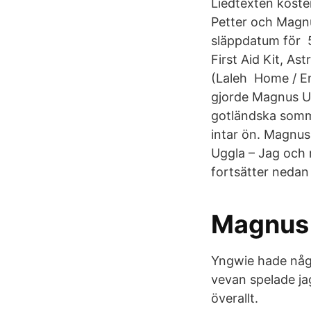
Liedtexten koste
Petter och Magnu
släppdatum för 5
First Aid Kit, As
(Laleh Home / En
gjorde Magnus Ugg
gotländska somma
intar ön. Magnus 
Uggla – Jag och 
fortsätter nedan 
Magnus 
Yngwie hade något
vevan spelade ja
överallt.