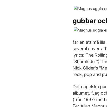
gubbar oc
får en att må ill
several covers. 
lyrics: The Rolli
"Stjärnluder") T
Nick Gilder's "M
rock, pop and pu
Det engelska pu
albumet. “Jag oc
(från 1997) med
Per Allan Magnus