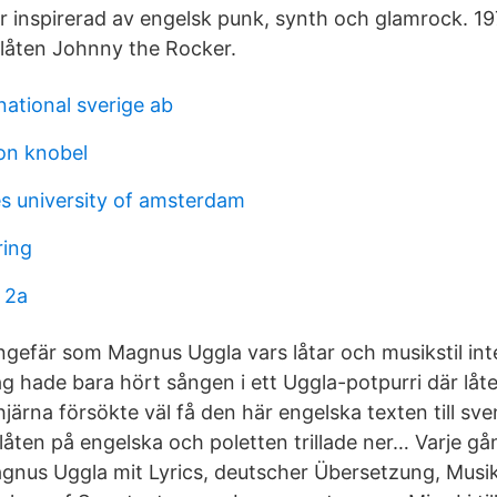
 inspirerad av engelsk punk, synth och glamrock. 1
låten Johnny the Rocker.
national sverige ab
son knobel
s university of amsterdam
ring
 2a
ngefär som Magnus Uggla vars låtar och musikstil inte
 hade bara hört sången i ett Uggla-potpurri där låte
järna försökte väl få den här engelska texten till sv
åten på engelska och poletten trillade ner… Varje gån
gnus Uggla mit Lyrics, deutscher Übersetzung, Musi