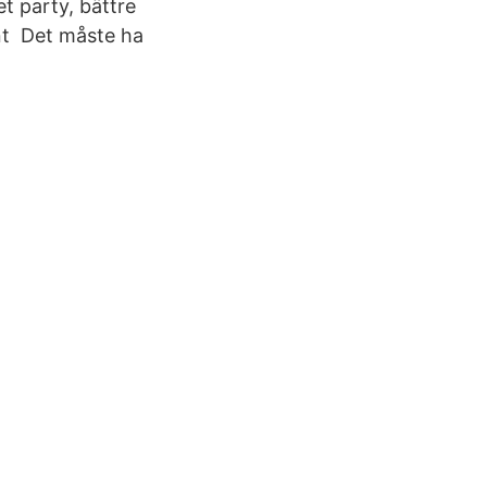
t party, bättre
ent Det måste ha
.