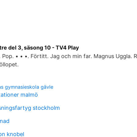
re del 3, säsong 10 - TV4 Play
Pop. • • •. Förtitt. Jag och min far. Magnus Uggla. 
öllopet.
as gymnasieskola gävle
tationer malmö
sningsfartyg stockholm
gnad
son knobel