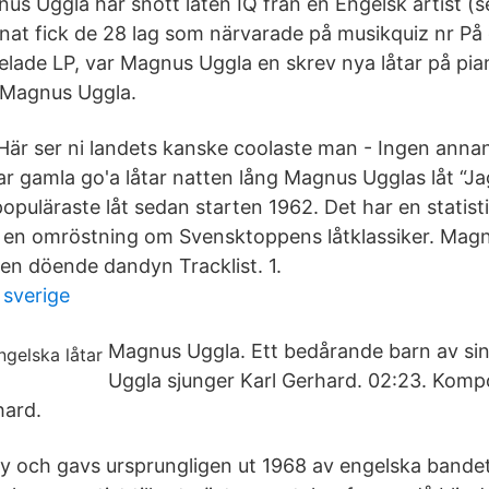
nus Uggla har snott låten IQ från en Engelsk artist (s
at fick de 28 lag som närvarade på musikquiz nr På 
lade LP, var Magnus Uggla en skrev nya låtar på pian
r Magnus Uggla.
 Här ser ni landets kanske coolaste man - Ingen annan
ar gamla go'a låtar natten lång Magnus Ugglas låt “Ja
uläraste låt sedan starten 1962. Det har en statisti
 i en omröstning om Svensktoppens låtklassiker. Mag
en döende dandyn Tracklist. 1.
 sverige
Magnus Uggla. Ett bedårande barn av sin
Uggla sjunger Karl Gerhard. 02:23. Kompo
hard.
y och gavs ursprungligen ut 1968 av engelska bande