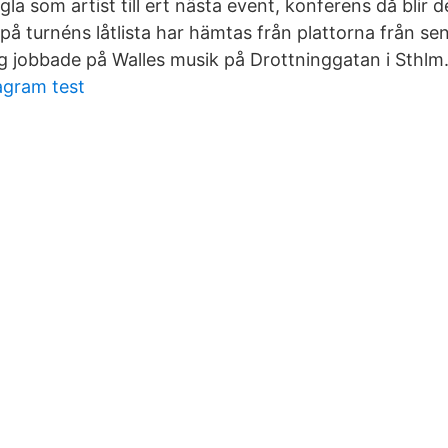
 som artist till ert nästa event, konferens då blir de
 på turnéns låtlista har hämtas från plattorna från s
jag jobbade på Walles musik på Drottninggatan i Sthlm
gram test