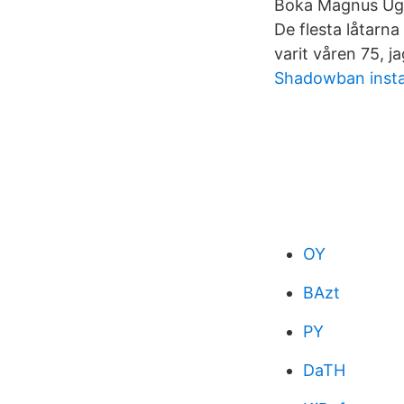
Boka Magnus Uggla
De flesta låtarna
varit våren 75, 
Shadowban insta
OY
BAzt
PY
DaTH