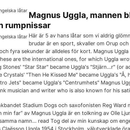
Magnus Uggla, mannen bl
h rumpnissar
Här är 5 av hans låtar som vi aldrig glöm
brudar är en sport, skvaller om Orup oc
a och fyra sekunder är alldeles för kort. Magnus Uggl
These are the international ones, for which Uggla w
ng Stones' "Star Star" became Uggla's "Stjärn…r" (or ac
he Crystals' "Then He Kissed Me" became Uggla's "Å, 
etro Jets" became Uggla's "Centrumhets" Magnus Ugg
nk musician and writer who is also known for his sati
nkbandet Stadium Dogs och saxofonisten Reg Ward 
h min far” av Magnus Uggla är en tolkning av Olle Lju
 samma namn… read Tog del av min kunskap om enge
 Claësson Uggla 1954 i Stockholm. välutvecklade öra