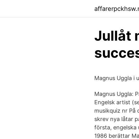
affarerpckhsw.n
Jullåt
succes
Magnus Uggla i 
Magnus Uggla: På
Engelsk artist (
musikquiz nr På 
skrev nya låtar p
första, engelska
1986 berättar M