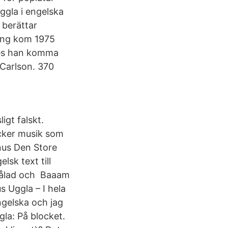
gla i engelska
 berättar
ing kom 1975
des han komma
 Carlson. 370
igt falskt.
acker musik som
nus Den Store
lsk text till
åmålad och Baaam
s Uggla – I hela
engelska och jag
la: På blocket.