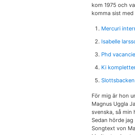
kom 1975 och var
komma sist med 
Mercuri inter
Isabelle lars
Phd vacancie
Ki komplette
Slottsbacken
För mig är hon u
Magnus Uggla Jag
svenska, så min h
Sedan hörde jag l
Songtext von Ma