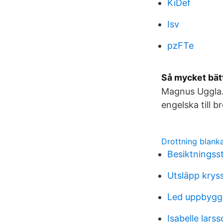
KiDef
Isv
pzFTe
Så mycket bätt
Magnus Uggla. 
engelska till br
Drottning blank
Besiktningss
Utsläpp krys
Led uppbyg
Isabelle lars