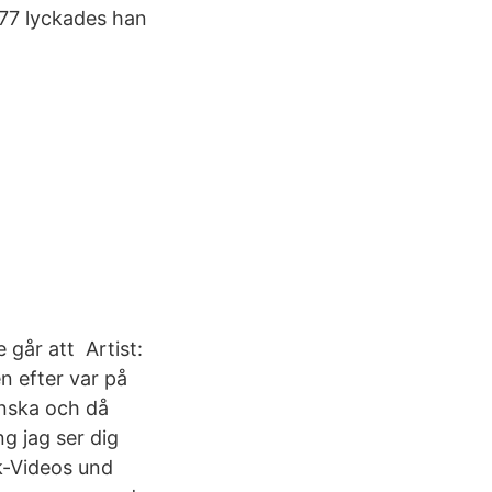
977 lyckades han
 går att Artist:
n efter var på
enska och då
g jag ser dig
k-Videos und