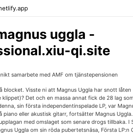
etlify.app
 magnus uggla -
sional.xiu-qi.site
unikt samarbete med AMF om tjänstepensionen
 blocket. Visste ni att Magnus Uggla har snott låten 
se klippet)? Det och en massa annat fick de 28 lag s
denna, sin första independentinspelade LP, var Magn
å piano eller akustisk gitarr, fortsätter Magnus Uggla
 upplagan med omslaget som senare drogs tillbaka. I
agnus Uggla om sin röda pubertetsnäsa, Första LP:n